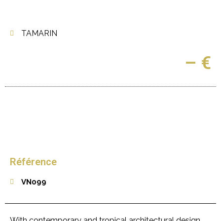
TAMARIN
– €
Référence
VN099
With contemporary and tropical architectural design