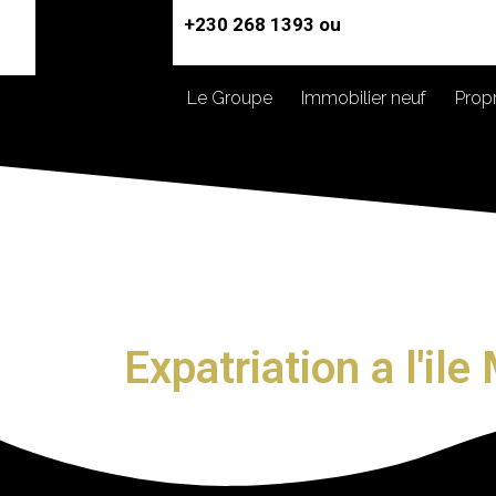
+230 268 1393 ou
Le Groupe
Immobilier neuf
Propr
Expatriation a l'il