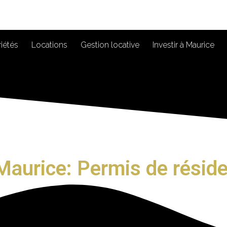
iétés
Locations
Gestion locative
Investir à Maurice
e Maurice: Permis de résid