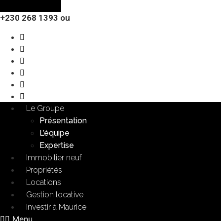
Aller
au
+230 268 1393 ou
contenu
Le Groupe
Présentation
L’équipe
Expertise
Immobilier neuf
Propriétés
Locations
Gestion locative
Investir à Maurice
Menu