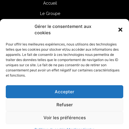
Accueil
Le Groupe
Expertise
Gérer le consentement aux
cookies
Immobilier neuf
Pour offrir les meilleures expériences, nous utilisons des technologies
Propriétés
telles que les cookies pour stocker et/ou accéder aux informations des
appareils. Le fait de consentir à ces technologies nous permettra de
Locations
traiter des données telles que le comportement de navigation ou les ID
uniques sur ce site. Le fait de ne pas consentir ou de retirer son
Gestion locative
consentement peut avoir un effet négatif sur certaines caractéristiques
et fonctions.
Finance
Services
Accepter
Contactez-nous
Refuser
Mentions légales
Voir les préférences
Copyright © 2023
Luxurielgroup.com™
. Tous droits réservés.