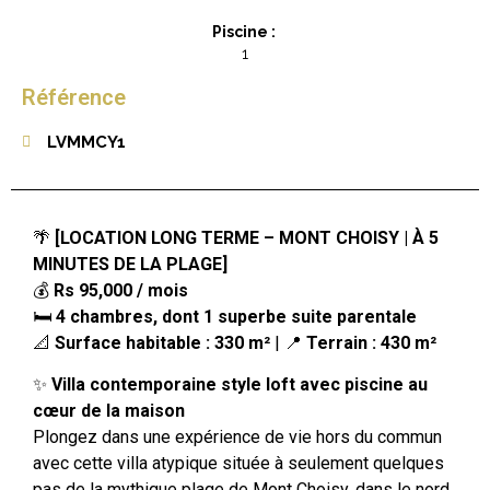
Piscine :
1
Référence
LVMMCY1
🌴
[LOCATION LONG TERME – MONT CHOISY | À 5
MINUTES DE LA PLAGE]
💰
Rs 95,000 / mois
🛏️
4 chambres, dont 1 superbe suite parentale
📐
Surface habitable : 330 m²
| 📍
Terrain : 430 m²
✨
Villa contemporaine style loft avec piscine au
cœur de la maison
Plongez dans une expérience de vie hors du commun
avec cette villa atypique située à seulement quelques
pas de la mythique plage de Mont Choisy, dans le nord