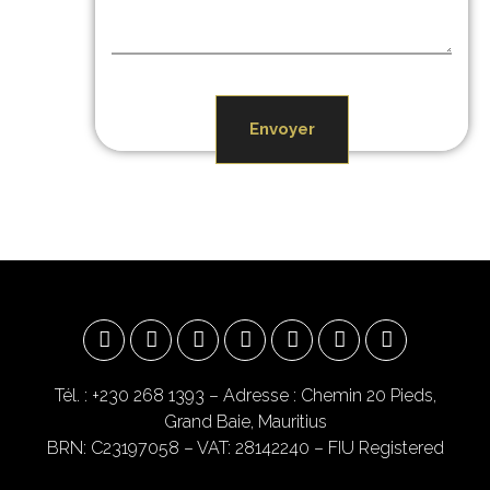
Envoyer
Tél. : +230 268 1393
– Adresse : Chemin 20 Pieds,
Grand Baie, Mauritius
BRN: C23197058 – VAT: 28142240 – FIU Registered